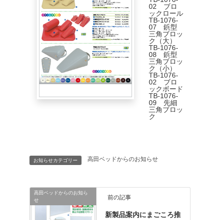
02 ブロ
ックロール
TB-1076-
07 鋲型
三角ブロッ
ク（大）
TB-1076-
08 鋲型
三角ブロッ
ク（小）
TB-1076-
02 ブロ
ックボード
TB-1076-
09 先細
三角ブロッ
ク
高田ベッドからのお知らせ
お知らせカテゴリー
高田ベッドからのお知ら
前の記事
せ
新製品案内にまごころ推