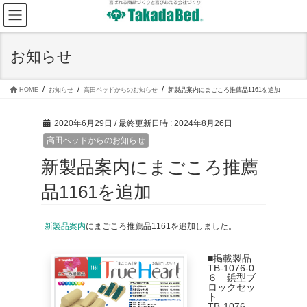
コ
ナ
ン
ビ
テ
ゲ
ン
ー
ツ
シ
お知らせ
へ
ョ
ス
ン
キ
に
ッ
移
HOME
お知らせ
高田ベッドからのお知らせ
新製品案内にまごころ推薦品1161を追加
プ
動
2020年6月29日
/ 最終更新日時 :
2024年8月26日
高田ベッドからのお知らせ
新製品案内にまごころ推薦
品1161を追加
新製品案内
にまごころ推薦品1161を追加しました。
■掲載製品
TB-1076-0
６ 鋲型ブ
ロックセッ
ト
TB-1076-