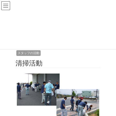
コ
ナ
ン
ビ
テ
ゲ
ン
ー
ツ
シ
お知らせ
へ
ョ
ス
ン
キ
に
ッ
移
HOME
お知らせ
スタッフの活動
清掃活動
プ
動
2009年6月26日
/ 最終更新日時 :
2024年8月26日
スタッフの活動
清掃活動