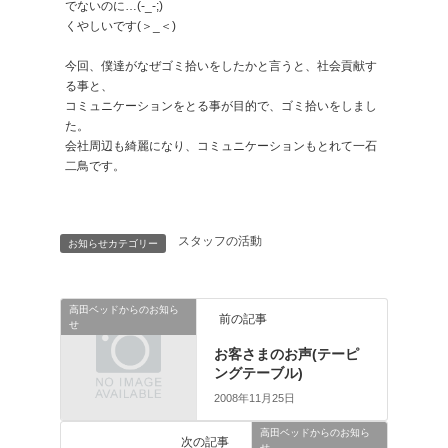
でないのに…(-_-;)
くやしいです(＞_＜)
今回、僕達がなぜゴミ拾いをしたかと言うと、社会貢献す
る事と、
コミュニケーションをとる事が目的で、ゴミ拾いをしまし
た。
会社周辺も綺麗になり、コミュニケーションもとれて一石
二鳥です。
スタッフの活動
お知らせカテゴリー
高田ベッドからのお知ら
前の記事
せ
お客さまのお声(テーピ
ングテーブル)
2008年11月25日
高田ベッドからのお知ら
次の記事
せ