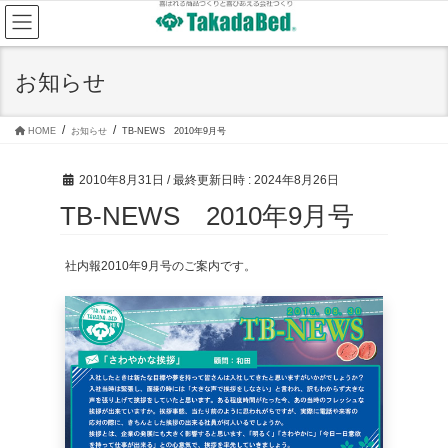
コ
ナ
ン
ビ
テ
ゲ
ン
ー
ツ
シ
お知らせ
へ
ョ
ス
ン
キ
に
ッ
移
HOME
お知らせ
TB-NEWS 2010年9月号
プ
動
2010年8月31日
/ 最終更新日時 :
2024年8月26日
TB-NEWS 2010年9月号
社内報2010年9月号のご案内です。