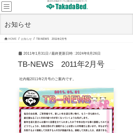
コ
ナ
ン
ビ
テ
ゲ
ン
ー
ツ
シ
お知らせ
へ
ョ
ス
ン
キ
に
ッ
移
HOME
お知らせ
TB-NEWS 2011年2月号
プ
動
2011年1月31日
/ 最終更新日時 :
2024年8月26日
TB-NEWS 2011年2月号
社内報2011年2月号のご案内です。