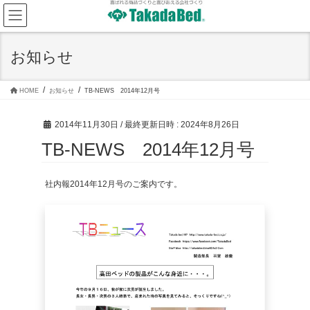
コ
ナ
ン
ビ
テ
ゲ
ン
ー
ツ
シ
お知らせ
へ
ョ
ス
ン
キ
に
ッ
移
HOME
お知らせ
TB-NEWS 2014年12月号
プ
動
2014年11月30日
/ 最終更新日時 :
2024年8月26日
TB-NEWS 2014年12月号
社内報2014年12月号のご案内です。