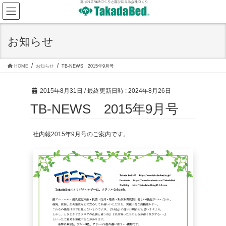
コ
ナ
ン
ビ
テ
ゲ
ン
ー
ツ
シ
お知らせ
へ
ョ
ス
ン
キ
に
ッ
移
HOME
お知らせ
TB-NEWS 2015年9月号
プ
動
2015年8月31日
/ 最終更新日時 :
2024年8月26日
TB-NEWS 2015年9月号
社内報2015年9月号のご案内です。