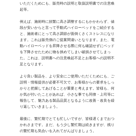
いただくためにも、販売時の説明と取扱説明書での注意喚
起等。
例えば、施術時に頻繁に高さ調整するにもかかわらず、値
段が安いからと言って手動式ハイローベッドをご紹介する
と、施術者にとって高さ調節が面倒くさくストレスになり
ます。これは販売側のご提案間違いとなります。また、電
動ハイローベッドを昇降させる際に何も確認せずにベッド
を下降させたために物を挟めてしまい破損させてしまっ
た。これは、説明書への注意喚起不足とお客様への説明不
足となります。
より良い製品を、より安全にご使用いただくためにも、ご
説明・情報提供が必要不可欠で、お客様からの要求をしっ
かりと把握してあげることが重要と考えます。皆様も、何
か気が付いたことがあれば、小さな事でも同僚・上司等に
報告して、魅力ある製品品質となるように改善・改良を繰
り返していきましょう。
最後に、繁忙期でとても忙しいですが、皆様遅くまでおつ
かれさまです。まだ、もう少し繁忙期は続きますが、残り
の繁忙期も気合いを入れてがんばりましょう。