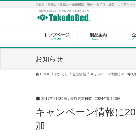
コ
ナ
治療台・訓練台・診察台・医療機器、整体・カイロ・鍼灸・エステ用マッ
ン
ビ
テ
ゲ
ン
ー
ツ
シ
へ
ョ
トップページ
製品案内
企
HOME
Product
C
ス
ン
キ
に
ッ
移
お知らせ
プ
動
HOME
お知らせ
更新情報
キャンペーン情報に2017年3
2017年2月26日
/ 最終更新日時 :
2024年8月26日
キャンペーン情報に20
加