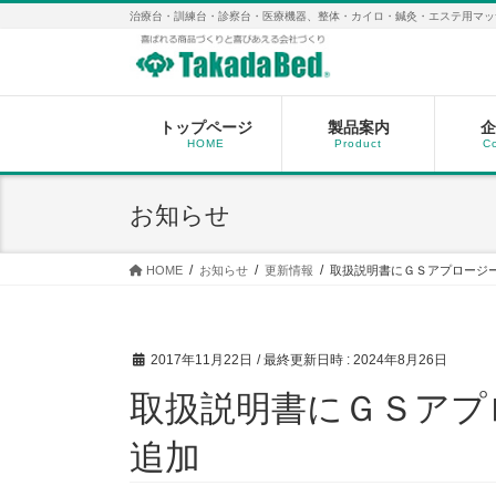
コ
ナ
治療台・訓練台・診察台・医療機器、整体・カイロ・鍼灸・エステ用マッ
ン
ビ
テ
ゲ
ン
ー
ツ
シ
へ
ョ
トップページ
製品案内
企
HOME
Product
C
ス
ン
キ
に
ッ
移
お知らせ
プ
動
HOME
お知らせ
更新情報
取扱説明書にＧＳアプロージ
2017年11月22日
/ 最終更新日時 :
2024年8月26日
取扱説明書にＧＳアプ
追加