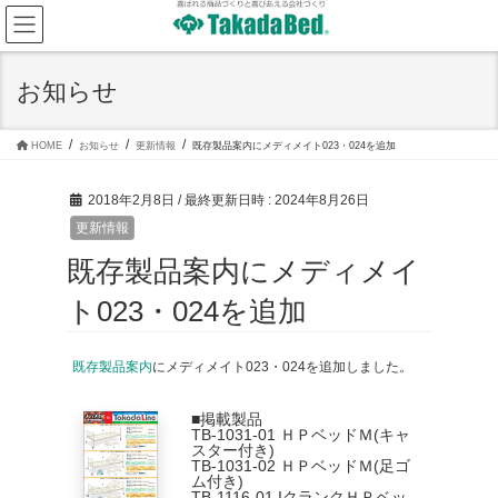
コ
ナ
ン
ビ
テ
ゲ
ン
ー
ツ
シ
お知らせ
へ
ョ
ス
ン
キ
に
ッ
移
HOME
お知らせ
更新情報
既存製品案内にメディメイト023・024を追加
プ
動
2018年2月8日
/ 最終更新日時 :
2024年8月26日
更新情報
既存製品案内にメディメイ
ト023・024を追加
既存製品案内
にメディメイト023・024を追加しました。
■掲載製品
TB-1031-01 ＨＰベッドＭ(キャ
スター付き)
TB-1031-02 ＨＰベッドＭ(足ゴ
ム付き)
TB-1116-01 IクランクＨＰベッ