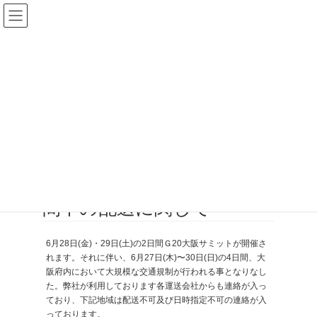
コ
ナ
ン
ビ
テ
ゲ
ン
ー
ツ
シ
お知らせ
へ
ョ
ス
ン
キ
に
ッ
移
HOME
お知らせ
高田ベッドからのお知らせ
プ
動
Ｇ２０大阪サミット開催期間中の配送に関して
2019年6月21日
/ 最終更新日時 :
2024年8月26日
高田ベッドからのお知らせ
Ｇ２０大阪サミット開催期
間中の配送に関して
6月28日(金)・29日(土)の2日間Ｇ20大阪サミットが開催さ
れます。それに伴い、6月27日(木)〜30日(日)の4日間、大
阪府内において大規模な交通規制が行われる事となりなし
た。弊社が利用しております各運送会社からも連絡が入っ
ており、下記地域は配送不可及び日時指定不可の連絡が入
っております。