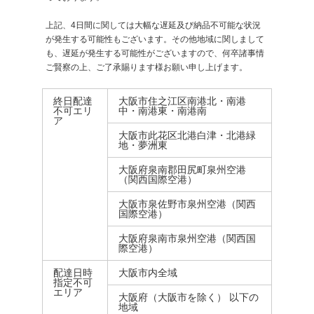
上記、4日間に関しては大幅な遅延及び納品不可能な状況
が発生する可能性もございます。その他地域に関しまして
も、遅延が発生する可能性がございますので、何卒諸事情
ご賢察の上、ご了承賜ります様お願い申し上げます。
終日配達
大阪市住之江区南港北・南港
不可エリ
中・南港東・南港南
ア
大阪市此花区北港白津・北港緑
地・夢洲東
大阪府泉南郡田尻町泉州空港
（関西国際空港）
大阪市泉佐野市泉州空港（関西
国際空港）
大阪府泉南市泉州空港（関西国
際空港）
配達日時
大阪市内全域
指定不可
エリア
大阪府（大阪市を除く） 以下の
地域