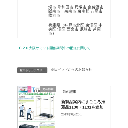
堺市 岸和田市 貝塚市 泉佐野市
阪南市 泉南市 泉南郡 八尾市
枚方市
兵庫県（神戸市北区 東灘区 中
央区 灘区 西宮市 尼崎市 芦屋
市）
Ｇ２０大阪サミット開催期間中の配送に関して
高田ベッドからのお知らせ
お知らせカテゴリー
更新情報
前の記事
新製品案内にまごころ推
薦品1130・1131を追加
2019年6月20日