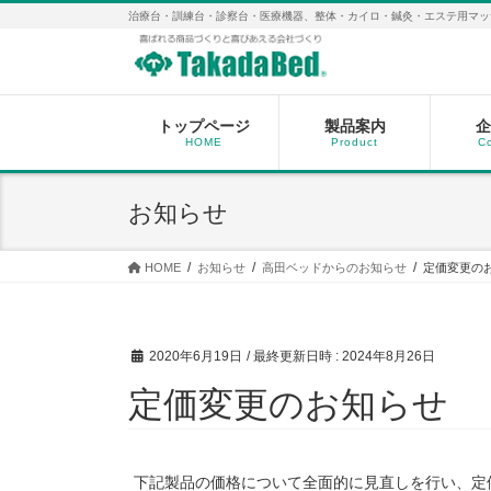
コ
ナ
治療台・訓練台・診察台・医療機器、整体・カイロ・鍼灸・エステ用マッ
ン
ビ
テ
ゲ
ン
ー
ツ
シ
へ
ョ
トップページ
製品案内
企
HOME
Product
C
ス
ン
キ
に
ッ
移
お知らせ
プ
動
HOME
お知らせ
高田ベッドからのお知らせ
定価変更の
2020年6月19日
/ 最終更新日時 :
2024年8月26日
定価変更のお知らせ
下記製品の価格について全面的に見直しを行い、定