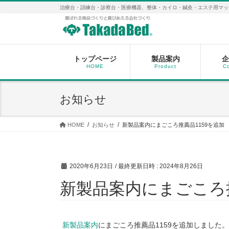
コ
ナ
治療台・訓練台・診察台・医療機器、整体・カイロ・鍼灸・エステ用マッ
ン
ビ
テ
ゲ
ン
ー
ツ
シ
へ
ョ
トップページ
製品案内
企
HOME
Product
C
ス
ン
キ
に
ッ
移
お知らせ
プ
動
HOME
お知らせ
新製品案内にまごころ推薦品1159を追加
2020年6月23日
/ 最終更新日時 :
2024年8月26日
新製品案内にまごころ推
新製品案内
にまごころ推薦品1159を追加しました。