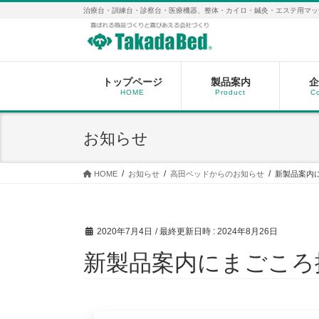
コ
ナ
治療台・訓練台・診察台・医療機器、整体・カイロ・鍼灸・エステ用マッ
ン
ビ
テ
ゲ
ン
ー
ツ
シ
へ
ョ
トップページ
製品案内
企
HOME
Product
C
ス
ン
キ
に
ッ
移
お知らせ
プ
動
HOME
お知らせ
高田ベッドからのお知らせ
新製品案内に
2020年7月4日
/ 最終更新日時 :
2024年8月26日
新製品案内にまごころ推