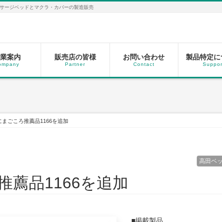
サージベッドとマクラ・カバーの製造販売
業案内
販売店の皆様
お問い合わせ
製品特定に
ompany
Partner
Contact
Suppor
まごころ推薦品1166を追加
高田ベ
薦品1166を追加
■掲載製品