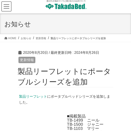
コ
ナ
ン
ビ
テ
ゲ
ン
ー
ツ
シ
お知らせ
へ
ョ
ス
ン
キ
に
ッ
移
HOME
お知らせ
更新情報
製品リーフレットにポータブルシリーズを追加
プ
動
2020年8月20日
/ 最終更新日時 :
2024年8月26日
更新情報
製品リーフレットにポータ
ブルシリーズを追加
製品リーフレット
にポータブルベッドシリーズを追加しま
した。
■掲載製品
TB-1499 ニール
TB-1500 ジャニー
TB-1103 マリー