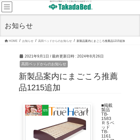
コ
ナ
ン
ビ
テ
ゲ
ン
ー
ツ
シ
お知らせ
へ
ョ
ス
ン
キ
に
ッ
移
HOME
お知らせ
高田ベッドからのお知らせ
新製品案内にまごころ推薦品1215追加
プ
動
2021年9月1日
/ 最終更新日時 :
2024年8月26日
高田ベッドからのお知らせ
新製品案内にまごころ推薦
品1215追加
■掲載
製品
TB-
1583
ＲＳベ
ッド
TB-
1161