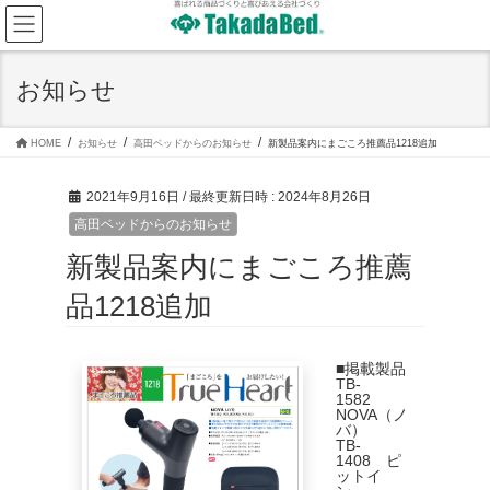
コ
ナ
ン
ビ
テ
ゲ
ン
ー
ツ
シ
お知らせ
へ
ョ
ス
ン
キ
に
ッ
移
HOME
お知らせ
高田ベッドからのお知らせ
新製品案内にまごころ推薦品1218追加
プ
動
2021年9月16日
/ 最終更新日時 :
2024年8月26日
高田ベッドからのお知らせ
新製品案内にまごころ推薦
品1218追加
■掲載製品
TB-
1582
NOVA（ノ
バ）
TB-
1408 ピ
ットイ