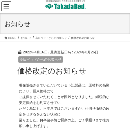
コ
ナ
ン
ビ
テ
ゲ
ン
ー
ツ
シ
お知らせ
へ
ョ
ス
ン
キ
に
ッ
移
HOME
お知らせ
高田ベッドからのお知らせ
価格改定のお知らせ
プ
動
2022年4月16日
/ 最終更新日時 :
2024年8月26日
高田ベッドからのお知らせ
価格改定のお知らせ
現在販売させていただいている下記製品は、原材料の高騰
により、従来価格にて
ご提供させていただくことが困難となりました。継続的な
安定供給をお約束させてい
ただく為にも、不本意ではございますが、仕切り価格の改
定をせざるをえない状況に
至りました。何卒諸事情ご賢察の上、ご了承賜ります様お
願い申し上げます。