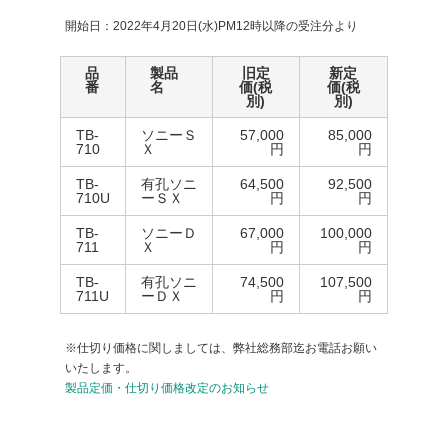
開始日：2022年4月20日(水)PM12時以降の受注分より
品
製品
旧定
新定
番
名
価(税
価(税
別)
別)
TB-
ソニーＳ
57,000
85,000
710
Ｘ
円
円
TB-
有孔ソニ
64,500
92,500
710U
ーＳＸ
円
円
TB-
ソニーＤ
67,000
100,000
711
Ｘ
円
円
TB-
有孔ソニ
74,500
107,500
711U
ーＤＸ
円
円
※仕切り価格に関しましては、弊社総務部迄お電話お願い
いたします。
製品定価・仕切り価格改定のお知らせ