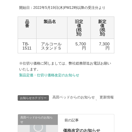
開始日：2022年5月19日(木)PM12時以降の受注分より
品
製品名
旧定
新定
番
価
価
(税
(税
別)
別)
TB-
アルコール
5,700
7,300
1511
スタンドＳ
円
円
※仕切り価格に関しましては、弊社総務部迄お電話お願い
いたします。
製品定価・仕切り価格改定のお知らせ
高田ベッドからのお知らせ
更新情報
お知らせカテゴリー
、
高田ベッドからのお知ら
前の記事
せ
価格改定のお知らせ