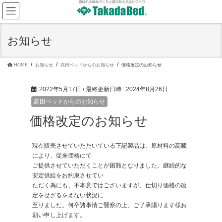
コ
ナ
ン
ビ
テ
ゲ
ン
ー
ツ
シ
お知らせ
へ
ョ
ス
ン
キ
に
ッ
移
HOME
お知らせ
高田ベッドからのお知らせ
価格改定のお知らせ
プ
動
2022年5月17日
/ 最終更新日時 :
2024年8月26日
高田ベッドからのお知らせ
価格改定のお知らせ
現在販売させていただいている下記製品は、原材料の高騰
により、従来価格にて
ご提供させていただくことが困難となりました。継続的な
安定供給をお約束させてい
ただく為にも、不本意ではございますが、仕切り価格の改
定をせざるをえない状況に
至りました。何卒諸事情ご賢察の上、ご了承賜ります様お
願い申し上げます。