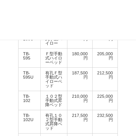
TB-
有孔ひら
217,500
233,500
148U
り
円
円
TB-
移動式手
240,000
254,000
160
動ハイロ
円
円
ー
TB-
有孔移動
247,500
261,500
160U
式手動ハ
円
円
イロー
TB-
Ｆ型手動
180,000
205,000
595
式ハイロ
円
円
ーベッド
TB-
有孔Ｆ型
187,500
212,500
595U
手動式ハ
円
円
イローベ
ッド
TB-
１０２型
210,000
225,000
102
手動式昇
円
円
降ベッド
TB-
有孔１０
217,500
232,500
102U
２型手動
円
円
式昇降ベ
ッド