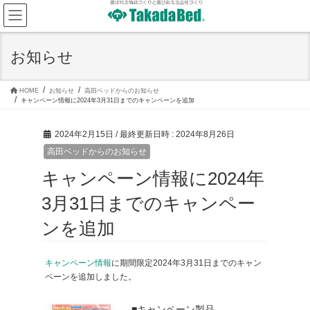
コ
ナ
ン
ビ
テ
ゲ
ン
ー
ツ
シ
お知らせ
へ
ョ
ス
ン
キ
に
ッ
移
HOME
お知らせ
高田ベッドからのお知らせ
プ
動
キャンペーン情報に2024年3月31日までのキャンペーンを追加
2024年2月15日
/ 最終更新日時 :
2024年8月26日
高田ベッドからのお知らせ
キャンペーン情報に2024年
3月31日までのキャンペー
ンを追加
キャンペーン情報
に期間限定2024年3月31日までのキャン
ペーンを追加しました。
■キャンペーン製品