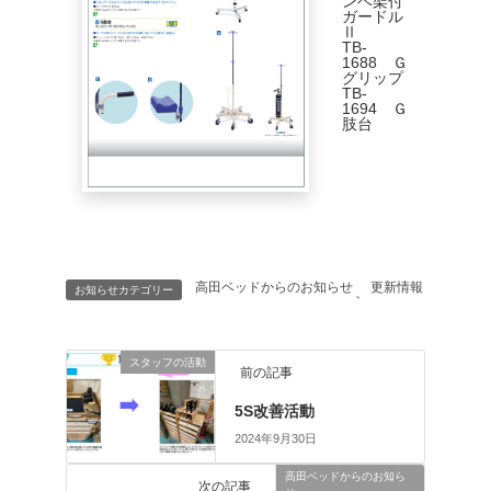
ンベ架付
ガードル
Ⅱ
TB-
1688 Ｇ
グリップ
TB-
1694 Ｇ
肢台
高田ベッドからのお知らせ
更新情報
お知らせカテゴリー
、
スタッフの活動
前の記事
5S改善活動
2024年9月30日
高田ベッドからのお知ら
次の記事