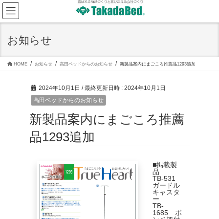
コ
ナ
ン
ビ
テ
ゲ
ン
ー
ツ
シ
お知らせ
へ
ョ
ス
ン
キ
に
ッ
移
HOME
お知らせ
高田ベッドからのお知らせ
新製品案内にまごころ推薦品1293追加
プ
動
2024年10月1日
/ 最終更新日時 :
2024年10月1日
高田ベッドからのお知らせ
新製品案内にまごころ推薦
品1293追加
■掲載製
品
TB-531
ガードル
キャスタ
ー
TB-
1685 ボ