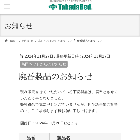
コ
ナ
ン
ビ
テ
ゲ
ン
ー
ツ
シ
お知らせ
へ
ョ
ス
ン
キ
に
ッ
移
HOME
お知らせ
高田ベッドからのお知らせ
廃番製品のお知らせ
プ
動
2024年11月27日
/ 最終更新日時 :
2024年11月27日
高田ベッドからのお知らせ
廃番製品のお知らせ
現在販売させていただいている下記製品は、廃番とさせて
いただく事となりました。
弊社都合で誠に申し訳ございませんが、何卒諸事情ご賢察
の上、ご了承賜ります様お願い申し上げます。
開始日：2024年11月26日(火)より
品番
製品名