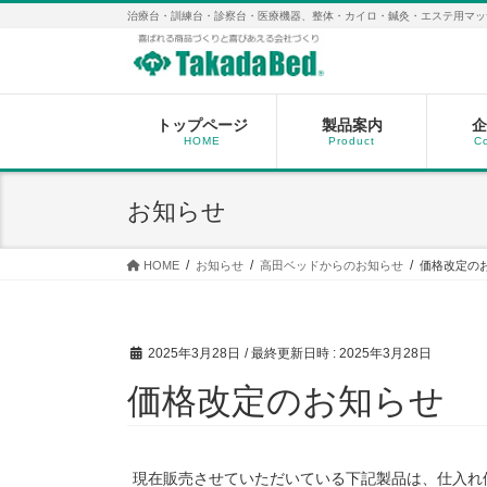
コ
ナ
治療台・訓練台・診察台・医療機器、整体・カイロ・鍼灸・エステ用マッ
ン
ビ
テ
ゲ
ン
ー
ツ
シ
へ
ョ
トップページ
製品案内
企
HOME
Product
C
ス
ン
キ
に
ッ
移
お知らせ
プ
動
HOME
お知らせ
高田ベッドからのお知らせ
価格改定の
2025年3月28日
/ 最終更新日時 :
2025年3月28日
価格改定のお知らせ
現在販売させていただいている下記製品は、仕入れ