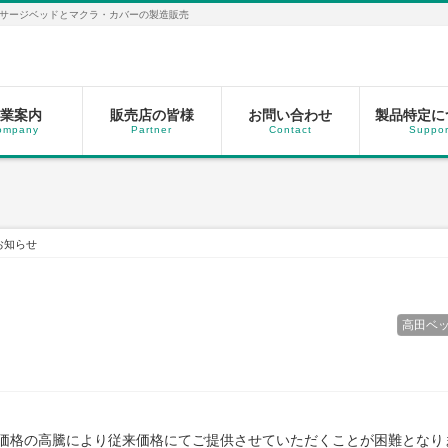
サージベッドとマクラ・カバーの製造販売
業案内
販売店の皆様
お問い合わせ
製品特定に
ompany
Partner
Contact
Suppor
お知らせ
高田ベ
価格の高騰により従来価格にてご提供させていただくことが困難となり