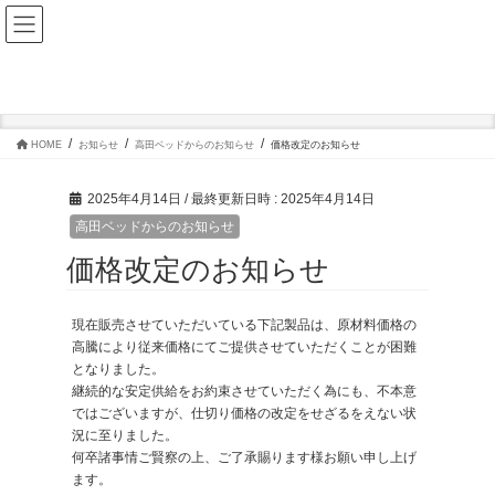
コ
ナ
ン
ビ
テ
ゲ
ン
ー
ツ
シ
お知らせ
へ
ョ
ス
ン
キ
に
ッ
移
HOME
お知らせ
高田ベッドからのお知らせ
価格改定のお知らせ
プ
動
2025年4月14日
/ 最終更新日時 :
2025年4月14日
高田ベッドからのお知らせ
価格改定のお知らせ
現在販売させていただいている下記製品は、原材料価格の
高騰により従来価格にてご提供させていただくことが困難
となりました。
継続的な安定供給をお約束させていただく為にも、不本意
ではございますが、仕切り価格の改定をせざるをえない状
況に至りました。
何卒諸事情ご賢察の上、ご了承賜ります様お願い申し上げ
ます。