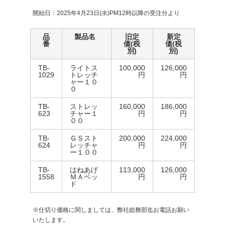
開始日：2025年4月23日(水)PM12時以降の受注分より
品
製品名
旧定
新定
番
価(税
価(税
別)
別)
TB-
ライトス
100,000
126,000
1029
トレッチ
円
円
ャー１０
０
TB-
ストレッ
160,000
186,000
623
チャー１
円
円
００
TB-
ＧＳスト
200,000
224,000
624
レッチャ
円
円
ー１００
TB-
はねあげ
113,000
126,000
1558
ＭＡベッ
円
円
ド
※仕切り価格に関しましては、弊社総務部迄お電話お願い
いたします。