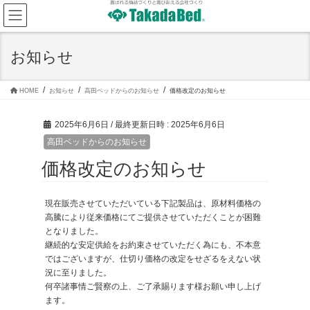
コ
ナ
ン
ビ
テ
ゲ
ン
ー
ツ
シ
お知らせ
へ
ョ
ス
ン
キ
に
ッ
移
HOME
お知らせ
高田ベッドからのお知らせ
価格改定のお知らせ
プ
動
2025年6月6日
/ 最終更新日時 :
2025年6月6日
高田ベッドからのお知らせ
価格改定のお知らせ
現在販売させていただいている下記製品は、原材料価格の
高騰により従来価格にてご提供させていただくことが困難
となりました。
継続的な安定供給をお約束させていただく為にも、不本意
ではございますが、仕切り価格の改定をせざるをえない状
況に至りました。
何卒諸事情ご賢察の上、ご了承賜ります様お願い申し上げ
ます。