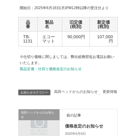
開始日：2025年6月16日(月)PM12時以降の受注分より
品
製品
旧定価
新定価
番
名
(税別)
(税別)
TB-
エコー
90,000円
107,000
1131
マット
円
※仕切り価格に関しましては、弊社総務部迄お電話お願い
いたします。
製品定価・仕切り価格改定のお知らせ
高田ベッドからのお知らせ
更新情報
お知らせカテゴリー
、
高田ベッドからのお知ら
前の記事
せ
価格改定のお知らせ
2025年6月6日