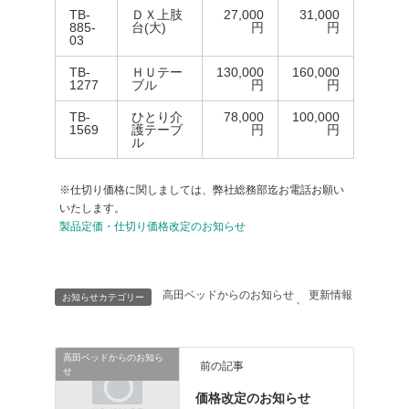
TB-
ＤＸ上肢
27,000
31,000
885-
台(大)
円
円
03
TB-
ＨＵテー
130,000
160,000
1277
ブル
円
円
TB-
ひとり介
78,000
100,000
1569
護テーブ
円
円
ル
※仕切り価格に関しましては、弊社総務部迄お電話お願い
いたします。
製品定価・仕切り価格改定のお知らせ
高田ベッドからのお知らせ
更新情報
お知らせカテゴリー
、
高田ベッドからのお知ら
前の記事
せ
価格改定のお知らせ