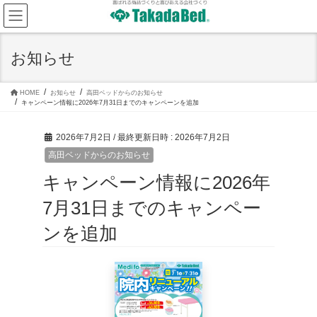
コ
ナ
ン
ビ
テ
ゲ
ン
ー
ツ
シ
お知らせ
へ
ョ
ス
ン
キ
に
ッ
移
HOME
お知らせ
高田ベッドからのお知らせ
プ
動
キャンペーン情報に2026年7月31日までのキャンペーンを追加
2026年7月2日
/ 最終更新日時 :
2026年7月2日
高田ベッドからのお知らせ
キャンペーン情報に2026年
7月31日までのキャンペー
ンを追加