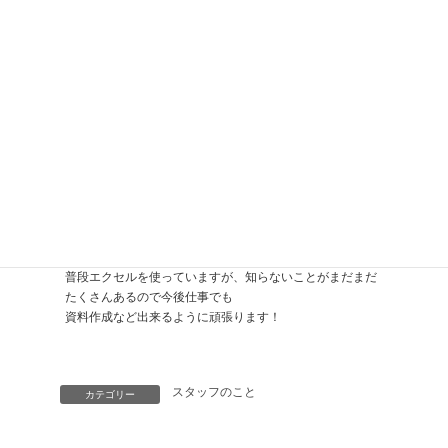
分からないところはＹＯＵＴＵＢＥを見ながら勉強を進め
ています。文章をみるよりも
動画の方が断然わかりやすいです。
勉強していると「エクセルってこんなことも出来るんだ(゜
o゜)」と驚きが多いです。
普段エクセルを使っていますが、知らないことがまだまだ
たくさんあるので今後仕事でも
資料作成など出来るように頑張ります！
スタッフのこと
カテゴリー