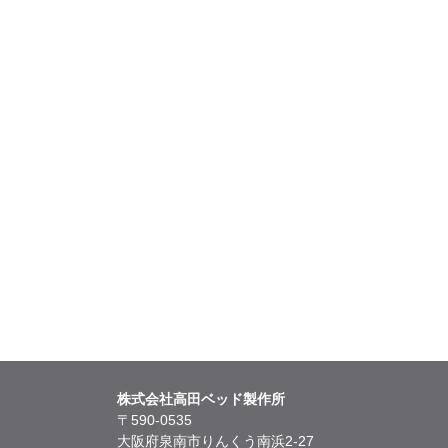
株式会社高田ベッド製作所
〒590-0535
大阪府泉南市りんくう南浜2-27