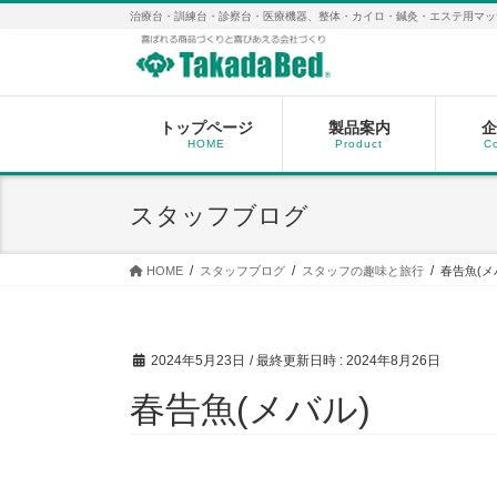
コ
ナ
治療台・訓練台・診察台・医療機器、整体・カイロ・鍼灸・エステ用マッ
ン
ビ
テ
ゲ
ン
ー
ツ
シ
へ
ョ
トップページ
製品案内
企
HOME
Product
C
ス
ン
キ
に
ッ
移
スタッフブログ
プ
動
HOME
スタッフブログ
スタッフの趣味と旅行
春告魚(メ
2024年5月23日
/ 最終更新日時 :
2024年8月26日
春告魚(メバル)