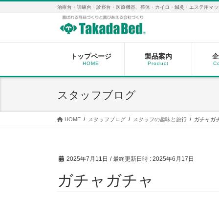
コ
ナ
治療台・訓練台・診察台・医療機器、整体・カイロ・鍼灸・エステ用マッ
ン
ビ
テ
ゲ
ン
ー
ツ
シ
へ
ョ
トップページ
製品案内
企
HOME
Product
C
ス
ン
キ
に
ッ
移
スタッフブログ
プ
動
HOME
スタッフブログ
スタッフの趣味と旅行
ガチャガ
2025年7月11日
/ 最終更新日時 :
2025年6月17日
ガチャガチャ