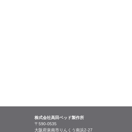
株式会社高田ベッド製作所
〒590-0535
大阪府泉南市りんくう南浜2-27