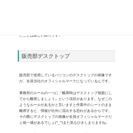
見本板を貸してもらえませんか」とお願いして事務所に持
って帰ってきました。改めて見ると色々な色がありカラフ
ルですよね。自社で塗装を取り入れた当初は、規格色のア
イボリーのみでした。しかし、お客様のニーズにお応えし
たいという思いから、自社で塗装できる色がたくさん増え
たことは嬉しい限りです。
販売部デスクトップ
販売部で使用しているパソコンのデスクトップの画像です
が、全員当社のオフィシャルマークになっているんです。
事務所のルールの一つに『離席時はデスクトップ画面にし
てから離席しましょう』という項目があります。なぜこの
ようなルールがあるかと言いますと作業中のシートのまま
離席すると、情報が社外に流出する恐れがあるからです。
その際にデスクトップの画像が全員オフィシャルマークだ
と統一感があるでしょ(^_^)また気もひきしまりますね。