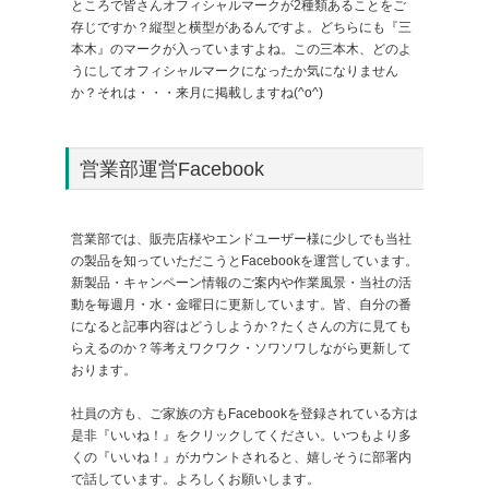
ところで皆さんオフィシャルマークが2種類あることをご
存じですか？縦型と横型があるんですよ。どちらにも『三
本木』のマークが入っていますよね。この三本木、どのよ
うにしてオフィシャルマークになったか気になりません
か？それは・・・来月に掲載しますね(^o^)
営業部運営Facebook
営業部では、販売店様やエンドユーザー様に少しでも当社
の製品を知っていただこうとFacebookを運営しています。
新製品・キャンペーン情報のご案内や作業風景・当社の活
動を毎週月・水・金曜日に更新しています。皆、自分の番
になると記事内容はどうしようか？たくさんの方に見ても
らえるのか？等考えワクワク・ソワソワしながら更新して
おります。
社員の方も、ご家族の方もFacebookを登録されている方は
是非『いいね！』をクリックしてください。いつもより多
くの『いいね！』がカウントされると、嬉しそうに部署内
で話しています。よろしくお願いします。