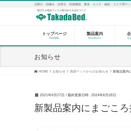
コ
ナ
治療台・訓練台・診察台・医療機器、整体・カイロ・鍼灸・エステ用マッ
ン
ビ
テ
ゲ
ン
ー
ツ
シ
へ
ョ
トップページ
製品案内
企
HOME
Product
C
ス
ン
キ
に
ッ
移
お知らせ
プ
動
HOME
お知らせ
高田ベッドからのお知らせ
新製品案内に
2021年9月27日
/ 最終更新日時 :
2024年8月26日
新製品案内にまごころ推