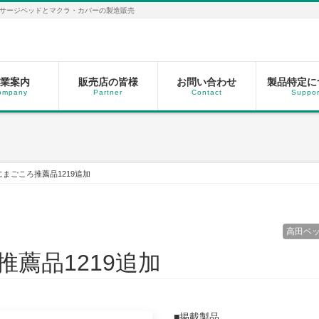
サージベッドとマクラ・カバーの製造販売
業案内
販売店の皆様
お問い合わせ
製品特定に
ompany
Partner
Contact
Suppor
まごころ推薦品1219追加
高田ベ
薦品1219追加
■掲載製品