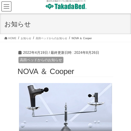
コ
ナ
ン
ビ
テ
ゲ
ン
ー
ツ
シ
お知らせ
へ
ョ
ス
ン
キ
に
ッ
移
HOME
お知らせ
高田ベッドからのお知らせ
NOVA ＆ Cooper
プ
動
2022年4月19日
/ 最終更新日時 :
2024年8月26日
高田ベッドからのお知らせ
NOVA ＆ Cooper