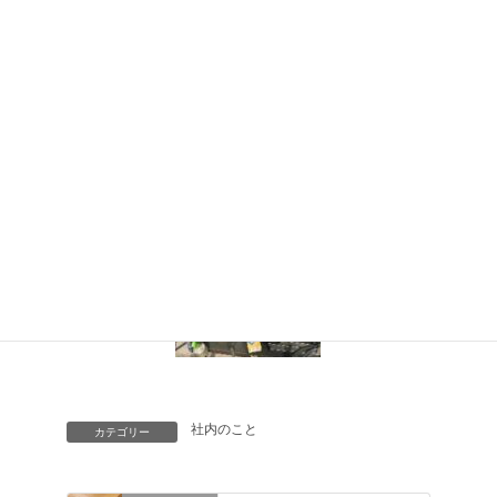
溶接作業はアーク光が強く、紫外線が多く発生するので
近くで作業をしている人が溶接の光で目が焼けたり、
まぶしい光を直視しないようにしました。
社内のこと
カテゴリー