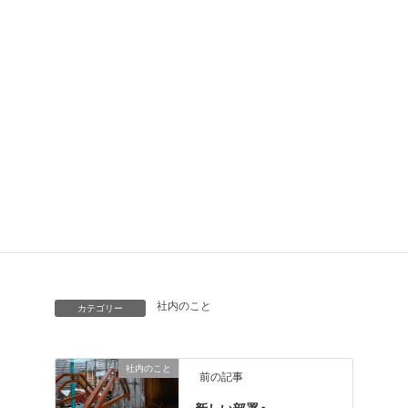
レザー、梱包、組立、出荷部、情報システム部、物流部、
開発部、営業部、
品質管理室、開発部、第三製造部と現場・事務所の色々な
部署で仕事をしてきました。
入社当初はラジオを聞きながら作業ができ、松坂のノーヒ
ットノーランで鳥肌が
立ったのを、とても懐かしく思います。
長い間ありがとうございました。
社内のこと
カテゴリー
社内のこと
前の記事