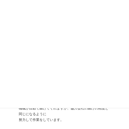
機械が自動で曲げてくれますが、協力会社の曲げの精度と
同じになるように
努力して作業をしています。